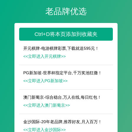
遥想公瑾当年，小乔初嫁了，雄姿英发。
羽扇纶巾，谈笑间，樯橹灰飞烟灭。
故国神游，多情应笑我，早生华发。
人生如梦，一尊还酹江月。